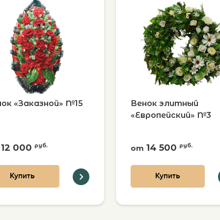
ок «Заказной» №15
Венок элитный
«Европейский» №3
12 000
руб.
14 500
руб.
от
Купить
Купить