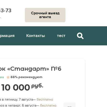
43-73
Срочный выезд
к
агента
рмация
Контакты
тест
ок «Стандарт» №6
чии
88% рекомендуют
10 000
руб.
 в пятницу, 7 августа—
бесплатно
оз в четверг, 6 августа—
бесплатно