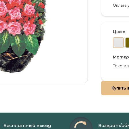
 кладбище в Москве и Подмосковье
Агент
Оплата 
е
кая панихида
ция поминок
Цвет
чить выплаты на погребение
 похороны в Москве
 на кладбище
Матер
 умершего
Текстил
а Москвы
ии Москвы
Купить в
осквы
Бесплатный выезд
Возврат/об