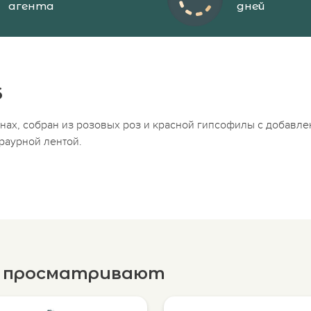
агента
дней
6
онах, собран из розовых роз и красной гипсофилы с добав
раурной лентой.
е просматривают