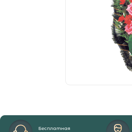
Место на
Отпевани
Гражданс
Организа
Как полу
Заказать
Похороны
Похороны
Кладбищ
Крематор
Морги М
Бесплатная