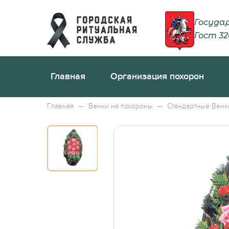
Госуда
Гост 32
Главная
Организация похорон
Порядок действий, если у
Регистра
Главная
—
Венки на похороны
—
Стандартные Венк
Ритуальный агент
Справка о
Захоронение
Гербовое
Кремация
Права на
Груз 200
Что делат
Бальзамирование тела
Что можн
Церемониймейстер
Можно ли
Носильщики гроба
Зачем на
Транспорт
Стала из