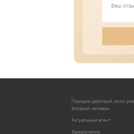
я
Порядок действий, если ум
близкий человек
Ритуальный агент
Захоронение