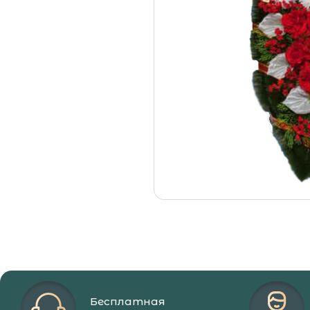
Место на
Отпевани
Гражданс
Организа
Как полу
Заказать
Похороны
Похороны
Кладбищ
Крематор
Морги М
Бесплатная