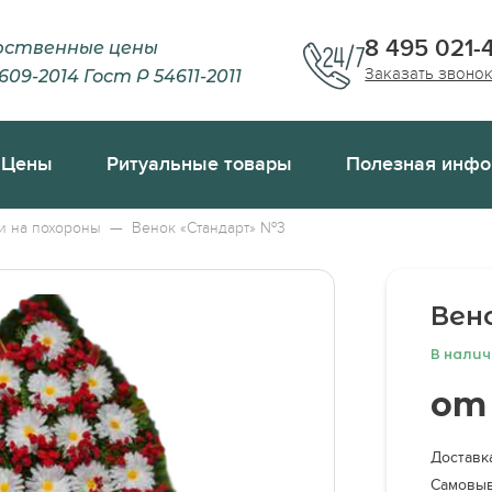
8 495 021-
рственные цены
Заказать звоно
609-2014 Гост Р 54611-2011
Цены
Ритуальные товары
Полезная инфо
мер близкий человек
ция смерти
Гробы
и на похороны
—
Венок «Стандарт» №3
 смерти по форме 11
Текстиль
 свидетельство о смерти № 106/у-08
Венки
Вен
следника
Траурные ленты
ь при смерти близкого человека?
Кресты
В нали
о и нельзя по традициям во время похорон?
Корзины
от
 отказаться от вскрытия усопшего?
Аксессуары
крывать зеркала в доме после смерти близкого человека?
Транспорт
Доставка
вестна стоимость похорон
Бригада сопровождения
Самовыв