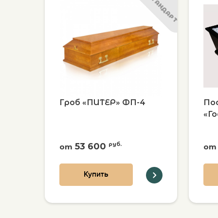
СТАНДАРТ
Гроб «ПИТЕР» ФП-4
По
«Г
53 600
руб.
от
от
Купить