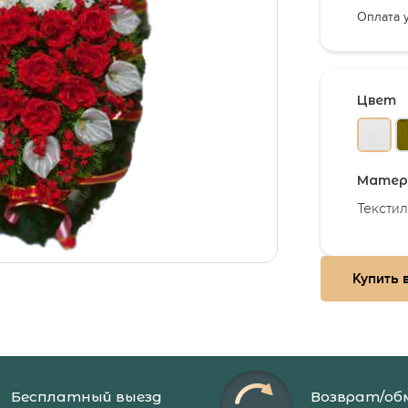
 кладбище в Москве и Подмосковье
Агент
Оплата 
е
кая панихида
ция поминок
Цвет
чить выплаты на погребение
 похороны в Москве
 на кладбище
Матер
 умершего
Текстил
а Москвы
ии Москвы
Купить в
осквы
Бесплатный выезд
Возврат/об