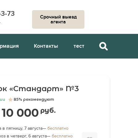
43-73
Срочный выезд
к
агента
рмация
Контакты
тест
ок «Стандарт» №3
чии
85% рекомендуют
10 000
руб.
 в пятницу, 7 августа—
бесплатно
оз в четверг, 6 августа—
бесплатно