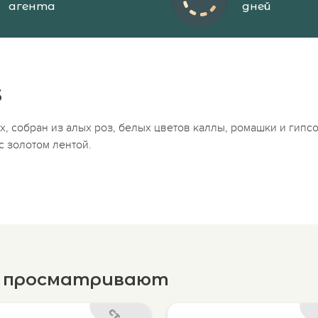
агента
дней
3
х, собран из алых роз, белых цветов каллы, ромашки и гип
с золотом лентой.
е просматривают