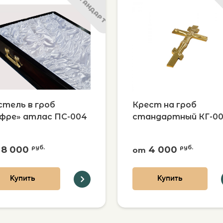
СТАНДАРТ
стель в гроб
Крест на гроб
офре» атлас ПС-004
стандартный КГ-00
8 000
руб.
4 000
руб.
от
Купить
Купить