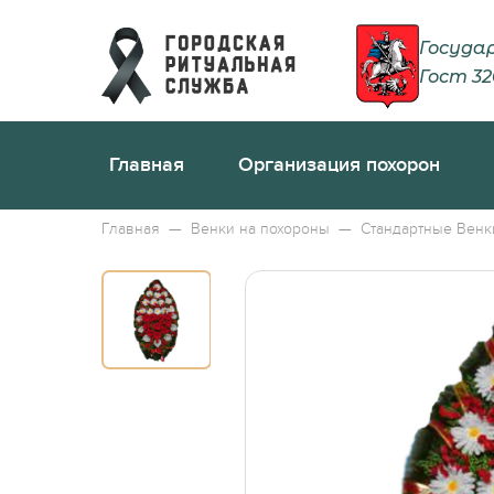
Госуда
Гост 32
Главная
Организация похорон
Порядок действий, если у
Регистра
Главная
—
Венки на похороны
—
Стандартные Венк
Ритуальный агент
Справка о
Захоронение
Гербовое
Кремация
Права на
Груз 200
Что делат
Бальзамирование тела
Что можн
Церемониймейстер
Можно ли
Носильщики гроба
Зачем на
Транспорт
Стала из