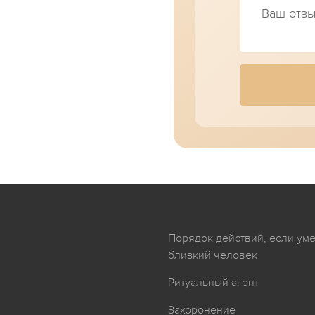
я
Порядок действий, если ум
близкий человек
Ритуальный агент
Захоронение