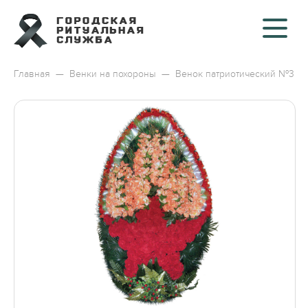
Главная
—
Венки на похороны
—
Венок патриотический №3