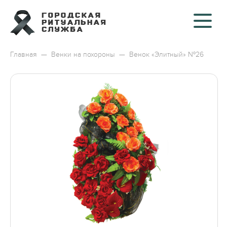
Главная
—
Венки на похороны
—
Венок «Элитный» №26