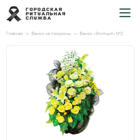
Главная
—
Венки на похороны
—
Венок «Элитный» №2